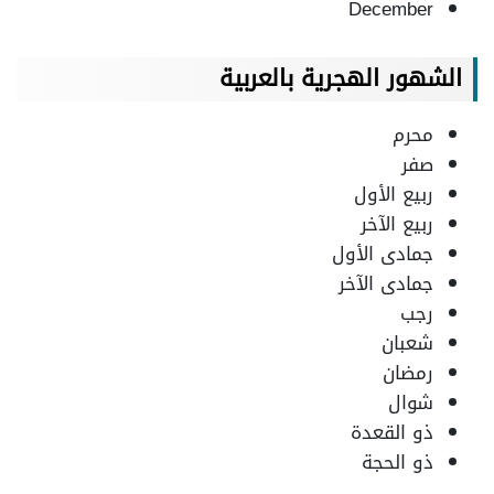
December
الشهور الهجرية بالعربية
محرم
صفر
ربيع الأول
ربيع الآخر
جمادى الأول
جمادى الآخر
رجب
شعبان
رمضان
شوال
ذو القعدة
ذو الحجة