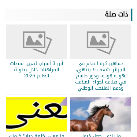
ذات صلة
جماهير كرة القدم في
أبرز 3 أسباب لتغيير منصات
الجزائر: شغف لا ينتهي،
المراهنات خلال بطولة
هوية قوية، ودور حاسم
العالم 2026
في صناعة أجواء الملاعب
ودعم المنتخب الوطني
ما الذي يجعل خيول
ما معنى كلمة جرار؟ كلمات