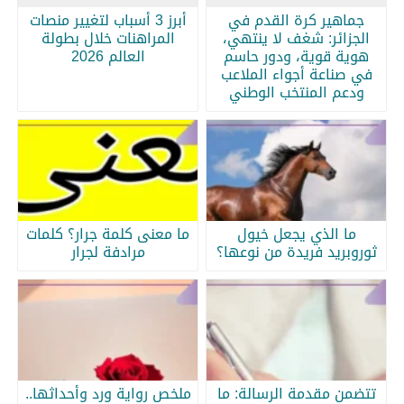
جماهير كرة القدم في
أبرز 3 أسباب لتغيير منصات
الجزائر: شغف لا ينتهي،
المراهنات خلال بطولة
هوية قوية، ودور حاسم
العالم 2026
في صناعة أجواء الملاعب
ودعم المنتخب الوطني
ما الذي يجعل خيول
ما معنى كلمة جرار؟ كلمات
ثوروبريد فريدة من نوعها؟
مرادفة لجرار
تتضمن مقدمة الرسالة: ما
ملخص رواية ورد وأحداثها..