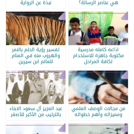
هي عناصر الرسالة؟
نبذة عن الرواية
اذاعه كامله مدرسية
تفسير رؤية الحلم بالنمر
مكتوبة جاهزة للاستخدام
والهروب منه في المنام
لكافة المراحل
للعالم ابن سيرين
من مجالات الوصف العلمي
عبد العزيز آل سعود الابناء
ومميزاته وأهم خطواته
بالترتيب من الأكبر للأصغر