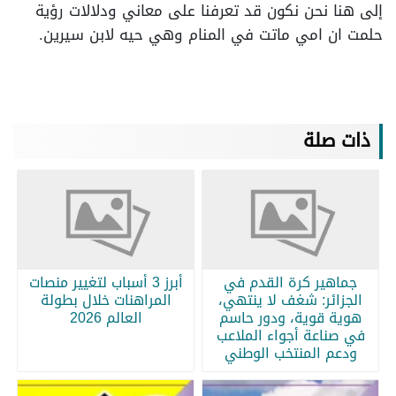
إلى هنا نحن نكون قد تعرفنا على معاني ودلالات رؤية
حلمت ان امي ماتت في المنام وهي حيه لابن سيرين.
ذات صلة
جماهير كرة القدم في
أبرز 3 أسباب لتغيير منصات
الجزائر: شغف لا ينتهي،
المراهنات خلال بطولة
هوية قوية، ودور حاسم
العالم 2026
في صناعة أجواء الملاعب
ودعم المنتخب الوطني