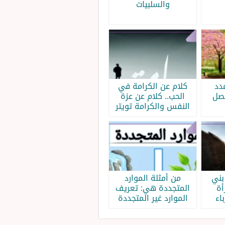
والسلبيات
دد
كلام عن الكرامة في
فصل
الحب.. كلام عن عزة
النفس والكرامة تويتر
بني
من أمثلة الموارد
أة
المتجددة هي: تعريف
اء
الموارد غير المتجددة