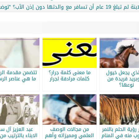
 إذن الأب؟ “توضيح الجوازات”
لذي يجعل خيول
ما معنى كلمة جرار؟
تتضمن مقدمة الرس
بريد فريدة من
كلمات مرادفة لجرار
ما هي عناصر الرس
نوعها؟
رؤية الحلم بالنمر
من مجالات الوصف
عبد العزيز آل س
ب منه في المنام
العلمي ومميزاته وأهم
الابناء بالترتيب من 