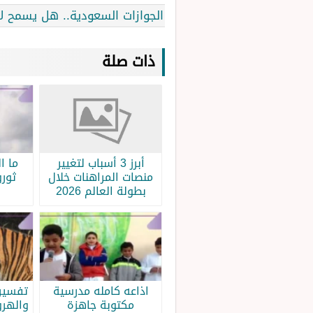
الجوازات السعودية.. هل يسمح لابنة لم تبلغ 19 عام أن تسافر مع والدتها دون
ذات صلة
أبرز 3 أسباب لتغيير
ما ا
منصات المراهنات خلال
ثورو
بطولة العالم 2026
اذاعه كامله مدرسية
تفسير 
مكتوبة جاهزة
والهرو