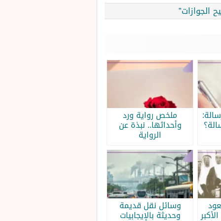
الة:
ملخص رواية ورد
الة؟
وأحداثها.. نبذة عن
الرواية
عود
وسائل نقل قديمة
الأكبر
وحديثة بالإيجابيات