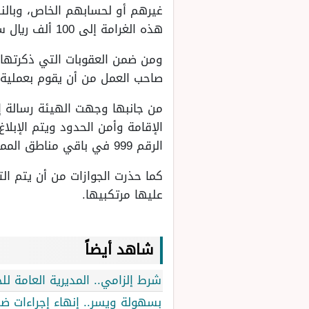
غيرهم أو لحسابهم الخاص، وبالن
هذه الغرامة إلى 100 ألف ريال سعودي، علاوة على أنه سوف يتم ترحيل ذلك الشخص المخالف إلى خارج البلاد.
صاحب العمل من أن يقوم بعملية استق
من جانبها وجهت الهيئة رسالة إل
الرقم 999 في باقي مناطق المملكة العربية السعودية.
كما حذرت الجوازات من أن يتم الت
عليها مرتكبيها.
شاهد أيضاً
شرط إلزامي.. المديرية العامة 
بسهولة ويسر.. إنهاء إجراءات ض