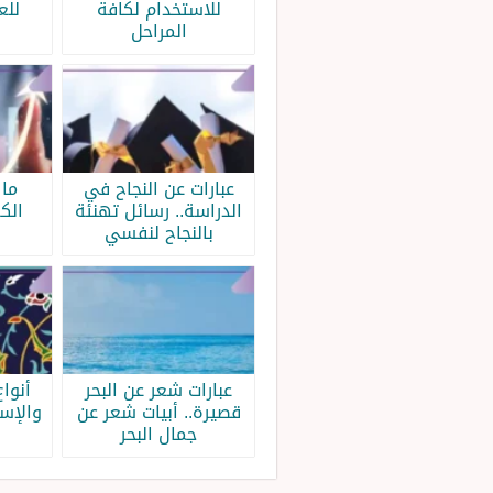
للاستخدام لكافة
للع
المراحل
عبارات عن النجاح في
ما 
الدراسة.. رسائل تهنئة
الك
بالنجاح لنفسي
عبارات شعر عن البحر
أنواع
قصيرة.. أبيات شعر عن
والإس
جمال البحر
ب