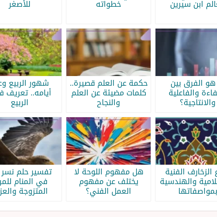
الم ابن سيرين
خطواته
للأصغر
هو الفرق بين
حكمة عن العلم قصيرة..
شهور الربيع وع
فاءة والفاعلية
كلمات مضيئة عن العلم
أيامه.. تعريف 
والانتاجية؟
والنجاح
الربيع
 الزخارف الفنية
هل مفهوم اللوحة لا
تفسير حلم نسر 
لامية والهندسية
يختلف عن مفهوم
في المنام للمر
مواصفاتها
العمل الفني؟
المتزوجة والعزب