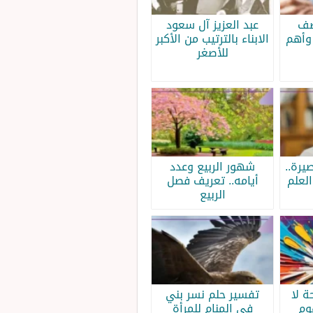
صف
عبد العزيز آل سعود
وأهم
الابناء بالترتيب من الأكبر
للأصغر
يرة..
شهور الربيع وعدد
لعلم
أيامه.. تعريف فصل
الربيع
 لا
تفسير حلم نسر بني
وم
في المنام للمرأة