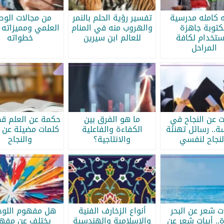
ه كامله مدرسية
تفسير رؤية الحلم بالنمر
من مجالات الو
كتوبة جاهزة
والهروب منه في المنام
العلمي ومميزاته 
ستخدام لكافة
للعالم ابن سيرين
خطواته
المراحل
ات عن النجاح في
ما هو الفرق بين
حكمة عن العلم قص
سة.. رسائل تهنئة
الكفاءة والفاعلية
كلمات مضيئة عن ا
لنجاح لنفسي
والانتاجية؟
والنجاح
ات شعر عن البحر
أنواع الزخارف الفنية
هل مفهوم اللوحة
.. أبيات شعر عن
والإسلامية والهندسية
يختلف عن مفه