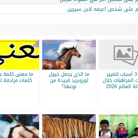
ام على شخص اعرفه لابن سيرين
أبرز 3 أسباب لتغيير
ما الذي يجعل خيول
ما معنى كلمة جر
 المراهنات خلال
ثوروبريد فريدة من
كلمات مرادفة لج
 العالم 2026
نوعها؟