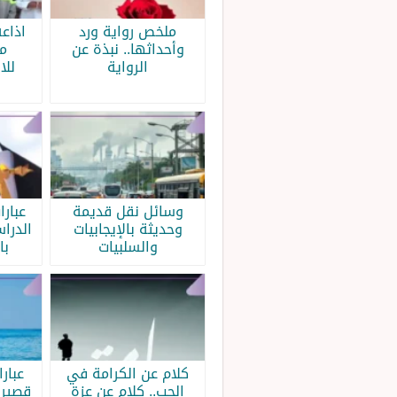
ملخص رواية ورد
اذاع
وأحداثها.. نبذة عن
م
الرواية
للا
وسائل نقل قديمة
عبار
وحديثة بالإيجابيات
الدرا
والسلبيات
با
كلام عن الكرامة في
عبار
الحب.. كلام عن عزة
قصيرة