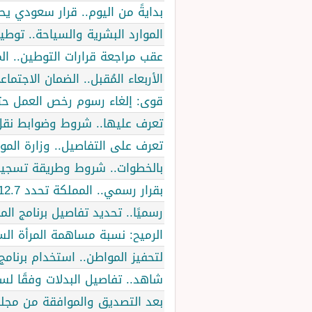
بدايةً من اليوم.. قرار سعودي 
الموارد البشرية والسياحة.. توطين 41 مهنة سياحية أهمها مديرو الفنادق وال
عقب مراجعة قرارات التوطين.. ال
الأربعاء المُقبل.. الضمان الاج
قوى: إلغاء رسوم رخص العمل حتى 5 عاملين في تلك ال
تعرف عليها.. شروط وضوابط نقل ا
تعرف على التفاصيل.. وزارة الموا
بالخطوات.. شروط وطريقة تسجيل 
بقرار رسمي.. المملكة تحدد 12.7 مليار ريال مخصصات لبرنامج المصافحة الذهبية
رسميًا.. تحديد تفاصيل برنامج ا
الرميح: نسبة مساهمة المرأة السع
لتحفيز المواطن.. استخدام برنامج
شاهد.. تفاصيل البدلات وفقًا لس
بعد التصديق والموافقة من مجلس 