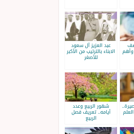
صف
عبد العزيز آل سعود
وأهم
الابناء بالترتيب من الأكبر
للأصغر
يرة..
شهور الربيع وعدد
لعلم
أيامه.. تعريف فصل
الربيع