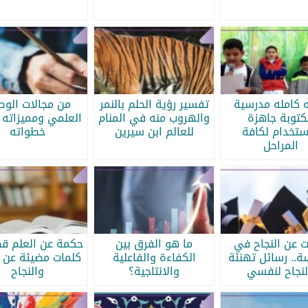
ه كامله مدرسية
تفسير رؤية الحلم بالنمر
من مجالات الو
كتوبة جاهزة
والهروب منه في المنام
العلمي ومميزاته 
ستخدام لكافة
للعالم ابن سيرين
خطواته
المراحل
ات عن النجاح في
ما هو الفرق بين
حكمة عن العلم قص
سة.. رسائل تهنئة
الكفاءة والفاعلية
كلمات مضيئة عن ا
لنجاح لنفسي
والانتاجية؟
والنجاح