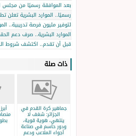
بعد الموافقة رسميًا من مجلس ا
رسميًا.. الموارد البشرية تعلن 
لتوفير مليون فرصة تدريبية.. الم
الموارد البشرية.. صرف دعم الح
قبل أن تقدم.. اكتشف شروط الحصو
ذات صلة
جماهير كرة القدم في
الجزائر: شغف لا
منصات
ينتهي، هوية قوية،
بطولة
ودور حاسم في صناعة
أجواء الملاعب ودعم