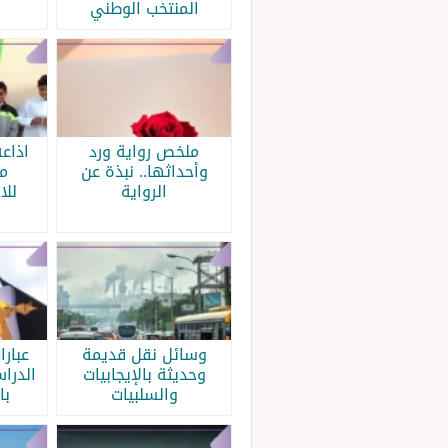
المنتخب الوطني
ملخص رواية ورد
اذاع
وأحداثها.. نبذة عن
م
الرواية
للا
وسائل نقل قديمة
عبار
وحديثة بالإيجابيات
الدرا
والسلبيات
با