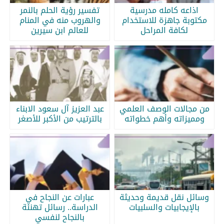
اذاعه كامله مدرسية
تفسير رؤية الحلم بالنمر
مكتوبة جاهزة للاستخدام
والهروب منه في المنام
لكافة المراحل
للعالم ابن سيرين
من مجالات الوصف العلمي
عبد العزيز آل سعود الابناء
ومميزاته وأهم خطواته
بالترتيب من الأكبر للأصغر
وسائل نقل قديمة وحديثة
عبارات عن النجاح في
بالإيجابيات والسلبيات
الدراسة.. رسائل تهنئة
بالنجاح لنفسي