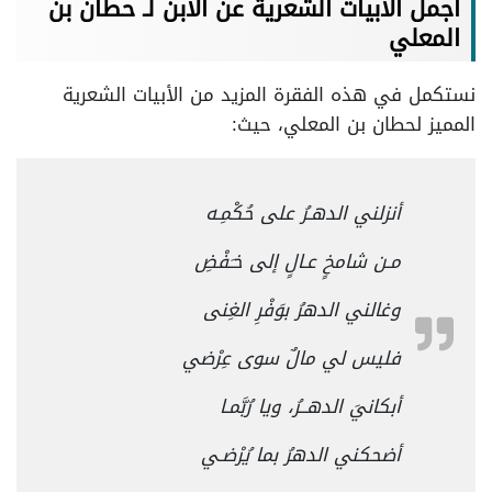
أجمل الأبيات الشعرية عن الأبن لـ حطان بن
المعلي
نستكمل في هذه الفقرة المزيد من الأبيات الشعرية
المميز لحطان بن المعلي، حيث:
أنزلني الدهـرُ على حُكْمِـه
مـن شامخٍ عـالٍ إلى خـَفْضِ
وغالني الدهرُ بوَفْرِ الغِنى
فليس لي مالٌ سوى عِرْضي
أبكانيَ الدهــرُ، ويا رُبَّمـا
أضحكني الدهرُ بما يُرْضـي