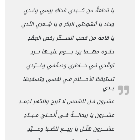
يا قطعةً من كــــبدي فداكِ يومي وغـدي
وداد يا أنشودتي البكر و يا شِــعري النّدي
يا قامة من قصب الســــكّر رخص العِـقَدِ
حلاوة مهــــما يزد يــــــوم عليـــها تـــزدِ
توقّدي في خــــاطري وصـفّقي وغــــرّدي
تستيقظ الأحـــــلام فـي نفسي وتسقيها
يــدي
عشـرون قـل للشمس لا تبرح وللدّهر اجمــدِ
عشـــرون يا ريحانـــــةً فــي أُنـمــليْ مــبــدّدِ
عشـــــرون هلّــل يا ربيــــع للصّــبا وعـــــيِّدِ