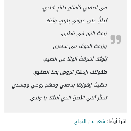
في أضلعي كأنغامِ طائرٍ شادي،
يُطِلُّ على عيوني بِبَريقٍ وَضَّاءُ.
زرعتَ النورَ في ناظري،
وزرعتَ الخوفَ في سهري.
بُنُوتُكَ أشرقتْ ألوانًا من النعيم،
طفولتك ازدهارُ الروضِ بعدَ الصقيعِ.
سقيتُ زهورَها بدمعي وجهدِ روحي وجسدي
تذكَّر أنني الأصلُ الذي أنبتَكَ يا ولدي.
اقرأ أيضًا:
شعر عن النجاح