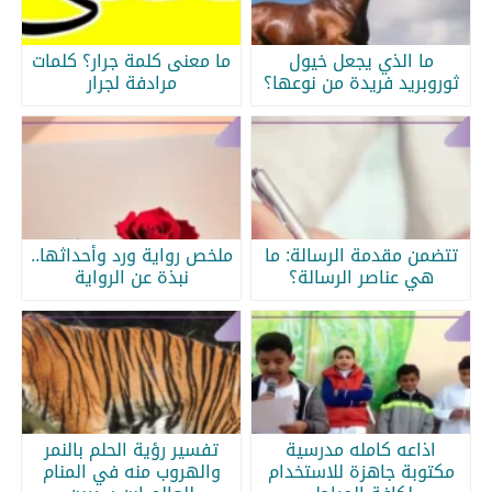
ما الذي يجعل خيول
ما معنى كلمة جرار؟ كلمات
ثوروبريد فريدة من نوعها؟
مرادفة لجرار
تتضمن مقدمة الرسالة: ما
ملخص رواية ورد وأحداثها..
هي عناصر الرسالة؟
نبذة عن الرواية
اذاعه كامله مدرسية
تفسير رؤية الحلم بالنمر
مكتوبة جاهزة للاستخدام
والهروب منه في المنام