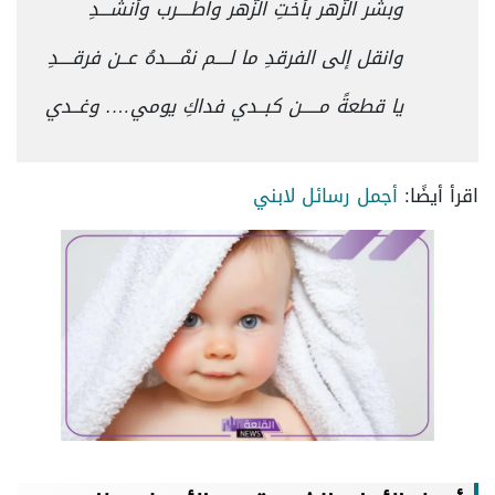
وبشر الزّهر بأختِ الزّهر واطــــرب وأُنشـــدِ
وانقل إلى الفرقدِ ما لــــم نمْــــدهُ عــن فرقــــدِ
يا قطعةً مـــــن كبــدي فداكِ يومي…. وغــدي
اقرأ أيضًا:
أجمل رسائل لابني