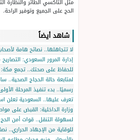
مثل التاكسي الطائر والنظارة 
الحج على الجميع وتوفير الراحة.
شاهد أيضاً
لا تتجاهلها.. نصائح هامة لأصحاب
إدارة المرور السعودي: التصاريح
للحفاظ على صحتك.. تجمع مكة: استبدال ا
لمتابعة حالة الحجاج الصحية.. سا
رسميًا.. بدء تنفيذ المرحلة الأو
تعرف عليها.. السعودية تعلن است
وزارة الداخلية: القبض على مواطنين نقلوا 15 وافد م
لسهولة التنقل.. قوات أمن الحج تكشف عن 6 خرائط تفاعلية لم
للوقاية من الإجهاد الحراري.. نص
بالأسعار.. منيو وجبات مطاعم ا