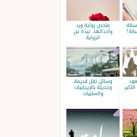
الة:
ملخص رواية ورد
الة؟
وأحداثها.. نبذة عن
الرواية
عود
وسائل نقل قديمة
الأكبر
وحديثة بالإيجابيات
والسلبيات