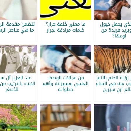
لذي يجعل خيول
ما معنى كلمة جرار؟
تتضمن مقدمة الرس
بريد فريدة من
كلمات مرادفة لجرار
ما هي عناصر الرس
نوعها؟
رؤية الحلم بالنمر
من مجالات الوصف
عبد العزيز آل س
ب منه في المنام
العلمي ومميزاته وأهم
الابناء بالترتيب من 
الم ابن سيرين
خطواته
للأصغر