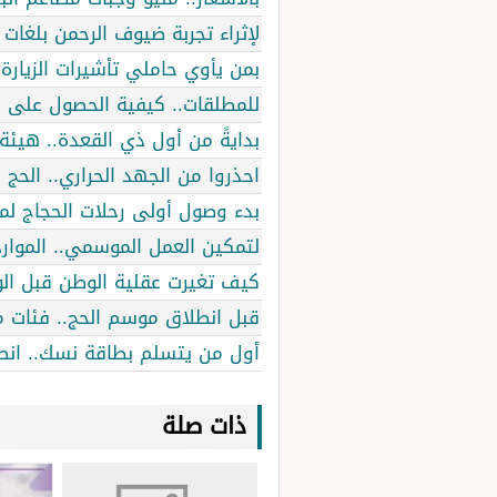
لإثراء تجربة ضيوف الرحمن بلغات 
بمن يأوي حاملي تأشيرات الزيارة.. غرامة 100 ألف
للمطلقات.. كيفية الحصول على د
بدايةً من أول ذي القعدة.. هيئة
احذروا من الجهد الحراري.. الحج
بدء وصول أولى رحلات الحجاج لمطا
لتمكين العمل الموسمي.. الموارد
كيف تغيرت عقلية الوطن قبل الوا
قبل انطلاق موسم الحج.. فئات 
أول من يتسلم بطاقة نسك.. انط
ذات صلة