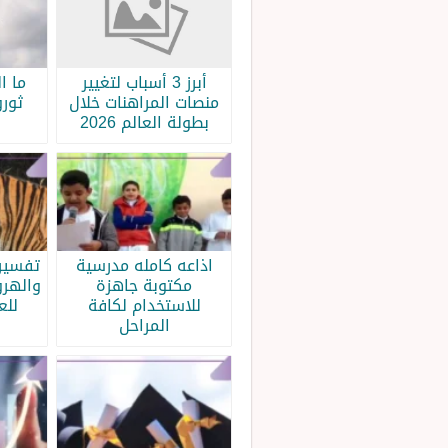
أبرز 3 أسباب لتغيير
ما ا
منصات المراهنات خلال
ثورو
بطولة العالم 2026
اذاعه كامله مدرسية
تفسير 
مكتوبة جاهزة
والهرو
للاستخدام لكافة
للع
المراحل