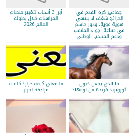
جماهير كرة القدم في
أبرز 3 أسباب لتغيير منصات
الجزائر: شغف لا ينتهي،
المراهنات خلال بطولة
هوية قوية، ودور حاسم
العالم 2026
في صناعة أجواء الملاعب
ودعم المنتخب الوطني
ما الذي يجعل خيول
ما معنى كلمة جرار؟ كلمات
ثوروبريد فريدة من نوعها؟
مرادفة لجرار