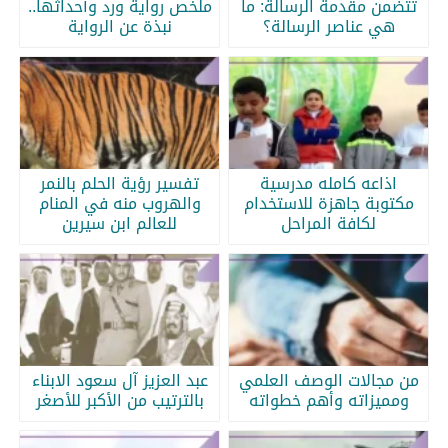
تتضمن مقدمة الرسالة: ما
ملخص رواية ورد وأحداثها..
هي عناصر الرسالة؟
نبذة عن الرواية
اذاعه كامله مدرسية
تفسير رؤية الحلم بالنمر
مكتوبة جاهزة للاستخدام
والهروب منه في المنام
لكافة المراحل
للعالم ابن سيرين
من مجالات الوصف العلمي
عبد العزيز آل سعود الابناء
ومميزاته وأهم خطواته
بالترتيب من الأكبر للأصغر