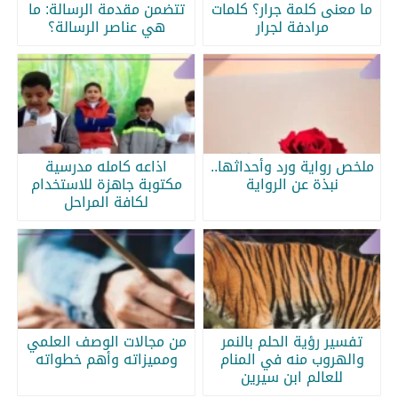
ما معنى كلمة جرار؟ كلمات
تتضمن مقدمة الرسالة: ما
مرادفة لجرار
هي عناصر الرسالة؟
ملخص رواية ورد وأحداثها..
اذاعه كامله مدرسية
نبذة عن الرواية
مكتوبة جاهزة للاستخدام
لكافة المراحل
تفسير رؤية الحلم بالنمر
من مجالات الوصف العلمي
والهروب منه في المنام
ومميزاته وأهم خطواته
للعالم ابن سيرين