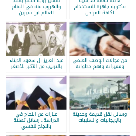
اذاعه كامله مدرسية
تفسير رؤية الحلم بالنمر
مكتوبة جاهزة للاستخدام
والهروب منه في المنام
لكافة المراحل
للعالم ابن سيرين
من مجالات الوصف العلمي
عبد العزيز آل سعود الابناء
ومميزاته وأهم خطواته
بالترتيب من الأكبر للأصغر
وسائل نقل قديمة وحديثة
عبارات عن النجاح في
بالإيجابيات والسلبيات
الدراسة.. رسائل تهنئة
بالنجاح لنفسي