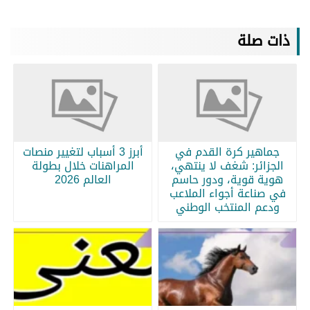
ذات صلة
جماهير كرة القدم في
أبرز 3 أسباب لتغيير منصات
الجزائر: شغف لا ينتهي،
المراهنات خلال بطولة
هوية قوية، ودور حاسم
العالم 2026
في صناعة أجواء الملاعب
ودعم المنتخب الوطني