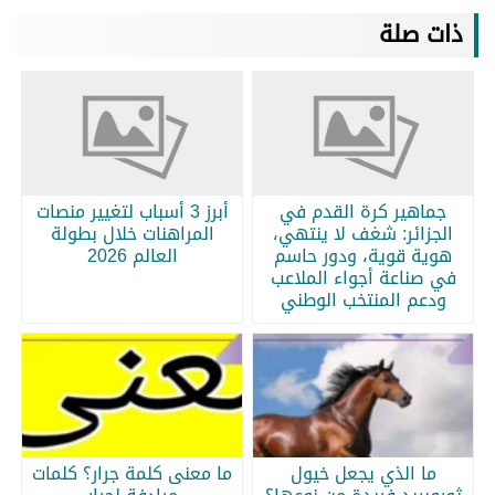
ذات صلة
جماهير كرة القدم في
أبرز 3 أسباب لتغيير منصات
الجزائر: شغف لا ينتهي،
المراهنات خلال بطولة
هوية قوية، ودور حاسم
العالم 2026
في صناعة أجواء الملاعب
ودعم المنتخب الوطني
ما الذي يجعل خيول
ما معنى كلمة جرار؟ كلمات