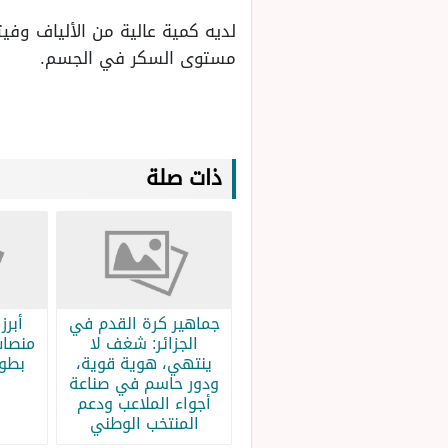
لديه كمية عالية من الألياف وف
مستوى السكر في الجسم.
ذات صلة
جماهير كرة القدم في
الجزائر: شغف لا
منصات
ينتهي، هوية قوية،
بطولة
ودور حاسم في صناعة
أجواء الملاعب ودعم
المنتخب الوطني