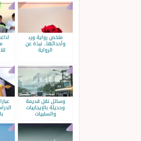
ملخص رواية ورد
اذاع
وأحداثها.. نبذة عن
م
الرواية
للا
وسائل نقل قديمة
عبار
وحديثة بالإيجابيات
الدرا
والسلبيات
با