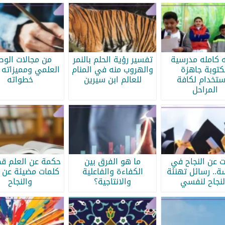
ه كامله مدرسية
تفسير رؤية الحلم بالنمر
من مجالات الو
كتوبة جاهزة
والهروب منه في المنام
العلمي ومميزاته 
ستخدام لكافة
للعالم ابن سيرين
خطواته
المراحل
ات عن النجاح في
ما هو الفرق بين
حكمة عن العلم قص
سة.. رسائل تهنئة
الكفاءة والفاعلية
كلمات مضيئة عن ا
لنجاح لنفسي
والانتاجية؟
والنجاح