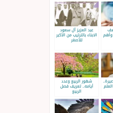
صف
عبد العزيز آل سعود
وأهم
الابناء بالترتيب من الأكبر
للأصغر
يرة..
شهور الربيع وعدد
لعلم
أيامه.. تعريف فصل
الربيع