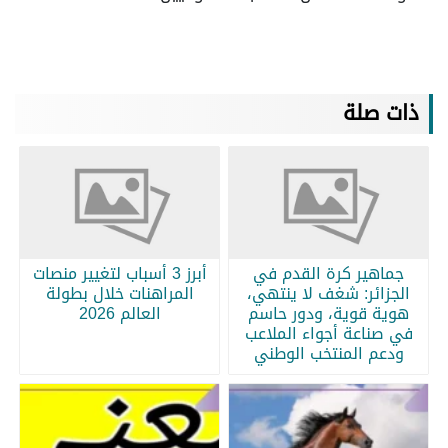
ذات صلة
جماهير كرة القدم في
أبرز 3 أسباب لتغيير منصات
الجزائر: شغف لا ينتهي،
المراهنات خلال بطولة
هوية قوية، ودور حاسم
العالم 2026
في صناعة أجواء الملاعب
ودعم المنتخب الوطني