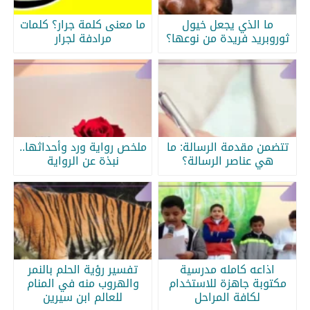
ما الذي يجعل خيول
ما معنى كلمة جرار؟ كلمات
ثوروبريد فريدة من نوعها؟
مرادفة لجرار
تتضمن مقدمة الرسالة: ما
ملخص رواية ورد وأحداثها..
هي عناصر الرسالة؟
نبذة عن الرواية
اذاعه كامله مدرسية
تفسير رؤية الحلم بالنمر
مكتوبة جاهزة للاستخدام
والهروب منه في المنام
لكافة المراحل
للعالم ابن سيرين