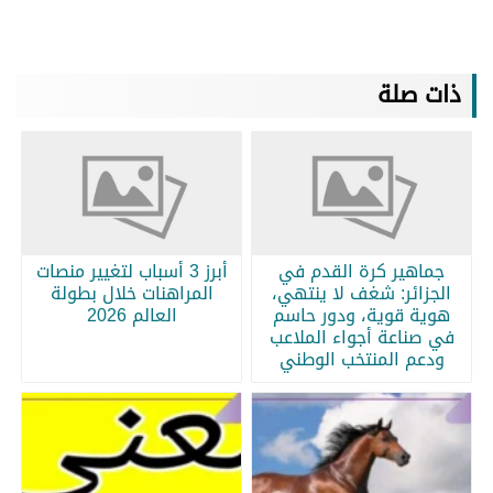
ذات صلة
جماهير كرة القدم في
أبرز 3 أسباب لتغيير منصات
الجزائر: شغف لا ينتهي،
المراهنات خلال بطولة
هوية قوية، ودور حاسم
العالم 2026
في صناعة أجواء الملاعب
ودعم المنتخب الوطني