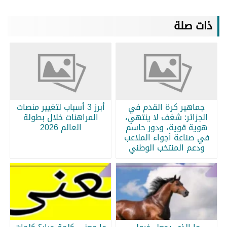
ذات صلة
جماهير كرة القدم في
أبرز 3 أسباب لتغيير منصات
الجزائر: شغف لا ينتهي،
المراهنات خلال بطولة
هوية قوية، ودور حاسم
العالم 2026
في صناعة أجواء الملاعب
ودعم المنتخب الوطني