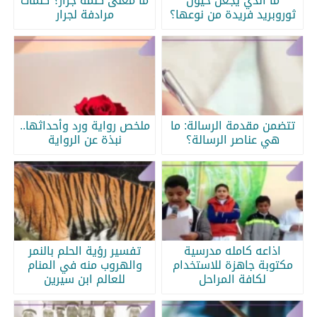
ما الذي يجعل خيول
ما معنى كلمة جرار؟ كلمات
ثوروبريد فريدة من نوعها؟
مرادفة لجرار
تتضمن مقدمة الرسالة: ما
ملخص رواية ورد وأحداثها..
هي عناصر الرسالة؟
نبذة عن الرواية
اذاعه كامله مدرسية
تفسير رؤية الحلم بالنمر
مكتوبة جاهزة للاستخدام
والهروب منه في المنام
لكافة المراحل
للعالم ابن سيرين