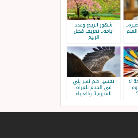
يرة..
شهور الربيع وعدد
لعلم
أيامه.. تعريف فصل
الربيع
 لا
تفسير حلم نسر بني
وم
في المنام للمرأة
المتزوجة والعزباء