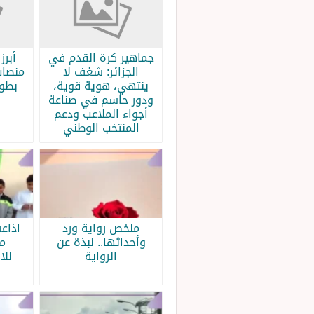
جماهير كرة القدم في
الجزائر: شغف لا
منصات
ينتهي، هوية قوية،
بطولة
ودور حاسم في صناعة
أجواء الملاعب ودعم
المنتخب الوطني
ملخص رواية ورد
اذاع
وأحداثها.. نبذة عن
م
الرواية
للا