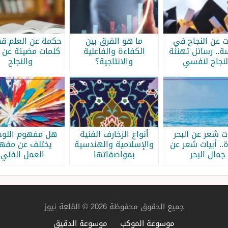
ات عن النجاح في
ما هو الفرق بين
حكمة عن العلم قص
سة.. رسائل تهنئة
الكفاءة والفاعلية
كلمات مضيئة عن ا
لنجاح لنفسي
والانتاجية؟
والنجاح
ات شعر عن البحر
أنواع الزخارف الفنية
هل مفهوم اللوحة
.. أبيات شعر عن
والإسلامية والهندسية
يختلف عن مفه
جمال البحر
بمواصفاتها
العمل الفني؟
جميع الحقوق محفوظة 2026 © القلعة نيوز
موسوعة الموكب
موسوعة الدقيق