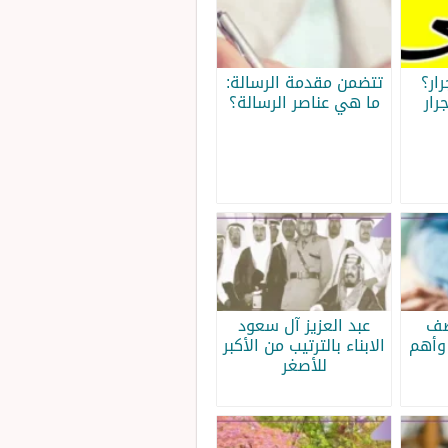
ار؟
تتضمن مقدمة الرسالة:
رار
ما هي عناصر الرسالة؟
صف
عبد العزيز آل سعود
وأهم
الابناء بالترتيب من الأكبر
للأصغر