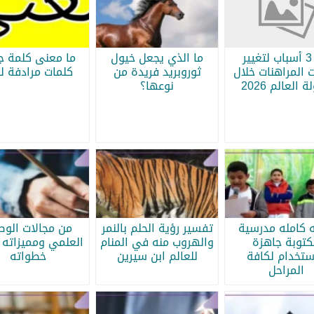
أبرز 3 أسباب لتغيير
ما الذي يجعل خيول
ما معنى كلمة جر
 المراهنات خلال
ثوروبريد فريدة من
كلمات مرادفة لج
 العالم 2026
نوعها؟
ه كامله مدرسية
تفسير رؤية الحلم بالنمر
من مجالات الو
كتوبة جاهزة
والهروب منه في المنام
العلمي ومميزاته 
ستخدام لكافة
للعالم ابن سيرين
خطواته
المراحل