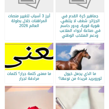
جماهير كرة القدم في
أبرز 3 أسباب لتغيير منصات
الجزائر: شغف لا ينتهي،
المراهنات خلال بطولة
هوية قوية، ودور حاسم
العالم 2026
في صناعة أجواء الملاعب
ودعم المنتخب الوطني
ما الذي يجعل خيول
ما معنى كلمة جرار؟ كلمات
ثوروبريد فريدة من نوعها؟
مرادفة لجرار