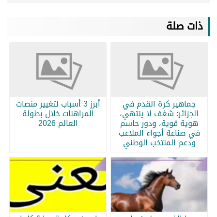
ذات صلة
جماهير كرة القدم في
أبرز 3 أسباب لتغيير منصات
الجزائر: شغف لا ينتهي،
المراهنات خلال بطولة
هوية قوية، ودور حاسم
العالم 2026
في صناعة أجواء الملاعب
ودعم المنتخب الوطني