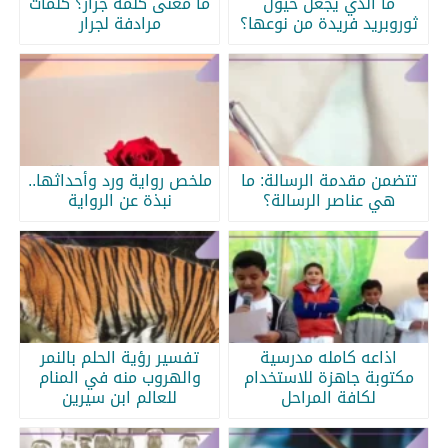
ما الذي يجعل خيول
ما معنى كلمة جرار؟ كلمات
ثوروبريد فريدة من نوعها؟
مرادفة لجرار
تتضمن مقدمة الرسالة: ما
ملخص رواية ورد وأحداثها..
هي عناصر الرسالة؟
نبذة عن الرواية
اذاعه كامله مدرسية
تفسير رؤية الحلم بالنمر
مكتوبة جاهزة للاستخدام
والهروب منه في المنام
لكافة المراحل
للعالم ابن سيرين