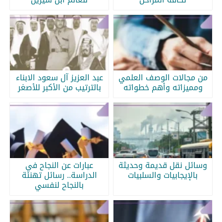
من مجالات الوصف العلمي
عبد العزيز آل سعود الابناء
ومميزاته وأهم خطواته
بالترتيب من الأكبر للأصغر
وسائل نقل قديمة وحديثة
عبارات عن النجاح في
بالإيجابيات والسلبيات
الدراسة.. رسائل تهنئة
بالنجاح لنفسي