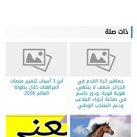
ذات صلة
جماهير كرة القدم في
أبرز 3 أسباب لتغيير منصات
الجزائر: شغف لا ينتهي،
المراهنات خلال بطولة
هوية قوية، ودور حاسم
العالم 2026
في صناعة أجواء الملاعب
ودعم المنتخب الوطني