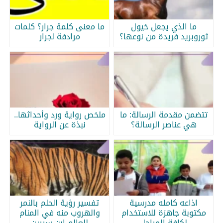
ما الذي يجعل خيول
ما معنى كلمة جرار؟ كلمات
ثوروبريد فريدة من نوعها؟
مرادفة لجرار
تتضمن مقدمة الرسالة: ما
ملخص رواية ورد وأحداثها..
هي عناصر الرسالة؟
نبذة عن الرواية
اذاعه كامله مدرسية
تفسير رؤية الحلم بالنمر
مكتوبة جاهزة للاستخدام
والهروب منه في المنام
لكافة المراحل
للعالم ابن سيرين