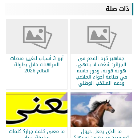
ذات صلة
جماهير كرة القدم في
أبرز 3 أسباب لتغيير منصات
الجزائر: شغف لا ينتهي،
المراهنات خلال بطولة
هوية قوية، ودور حاسم
العالم 2026
في صناعة أجواء الملاعب
ودعم المنتخب الوطني
ما الذي يجعل خيول
ما معنى كلمة جرار؟ كلمات
ثوروبريد فريدة من نوعها؟
مرادفة لجرار