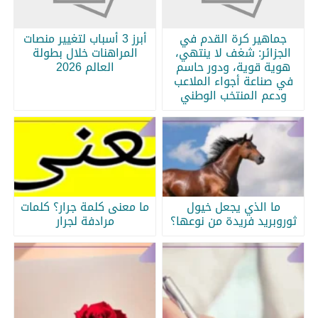
جماهير كرة القدم في
أبرز 3 أسباب لتغيير منصات
الجزائر: شغف لا ينتهي،
المراهنات خلال بطولة
هوية قوية، ودور حاسم
العالم 2026
في صناعة أجواء الملاعب
ودعم المنتخب الوطني
ما الذي يجعل خيول
ما معنى كلمة جرار؟ كلمات
ثوروبريد فريدة من نوعها؟
مرادفة لجرار