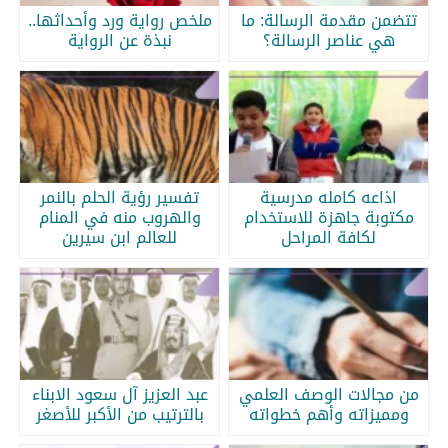
تتضمن مقدمة الرسالة: ما
ملخص رواية ورد وأحداثها..
هي عناصر الرسالة؟
نبذة عن الرواية
اذاعه كامله مدرسية
تفسير رؤية الحلم بالنمر
مكتوبة جاهزة للاستخدام
والهروب منه في المنام
لكافة المراحل
للعالم ابن سيرين
من مجالات الوصف العلمي
عبد العزيز آل سعود الابناء
ومميزاته وأهم خطواته
بالترتيب من الأكبر للأصغر