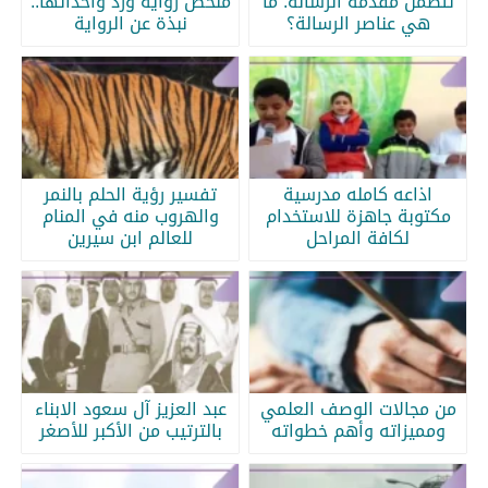
تتضمن مقدمة الرسالة: ما
ملخص رواية ورد وأحداثها..
هي عناصر الرسالة؟
نبذة عن الرواية
اذاعه كامله مدرسية
تفسير رؤية الحلم بالنمر
مكتوبة جاهزة للاستخدام
والهروب منه في المنام
لكافة المراحل
للعالم ابن سيرين
من مجالات الوصف العلمي
عبد العزيز آل سعود الابناء
ومميزاته وأهم خطواته
بالترتيب من الأكبر للأصغر