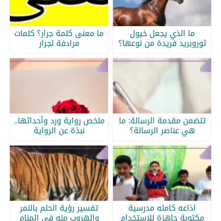
ما الذي يجعل خيول
ما معنى كلمة جرار؟ كلمات
ثوروبريد فريدة من نوعها؟
مرادفة لجرار
تتضمن مقدمة الرسالة: ما
ملخص رواية ورد وأحداثها..
هي عناصر الرسالة؟
نبذة عن الرواية
اذاعه كامله مدرسية
تفسير رؤية الحلم بالنمر
مكتوبة جاهزة للاستخدام
والهروب منه في المنام