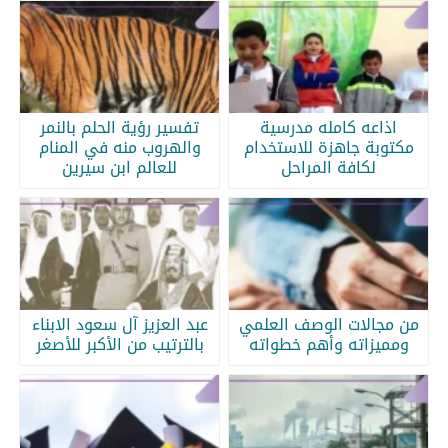
اذاعه كامله مدرسية
تفسير رؤية الحلم بالنمر
مكتوبة جاهزة للاستخدام
والهروب منه في المنام
لكافة المراحل
للعالم ابن سيرين
من مجالات الوصف العلمي
عبد العزيز آل سعود الابناء
ومميزاته وأهم خطواته
بالترتيب من الأكبر للأصغر