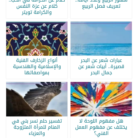
تعريف فصل الربيع
كلام عن عزة النفس
والكرامة تويتر
عبارات شعر عن البحر
أنواع الزخارف الفنية
قصيرة.. أبيات شعر عن
والإسلامية والهندسية
جمال البحر
بمواصفاتها
هل مفهوم اللوحة لا
تفسير حلم نسر بني في
يختلف عن مفهوم العمل
المنام للمرأة المتزوجة
الفني؟
والعزباء