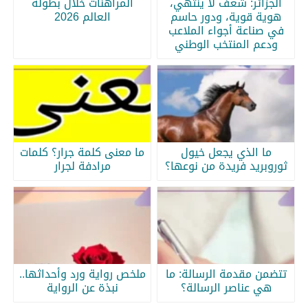
الجزائر: شغف لا ينتهي،
المراهنات خلال بطولة
هوية قوية، ودور حاسم
العالم 2026
في صناعة أجواء الملاعب
ودعم المنتخب الوطني
ما الذي يجعل خيول
ما معنى كلمة جرار؟ كلمات
ثوروبريد فريدة من نوعها؟
مرادفة لجرار
تتضمن مقدمة الرسالة: ما
ملخص رواية ورد وأحداثها..
هي عناصر الرسالة؟
نبذة عن الرواية