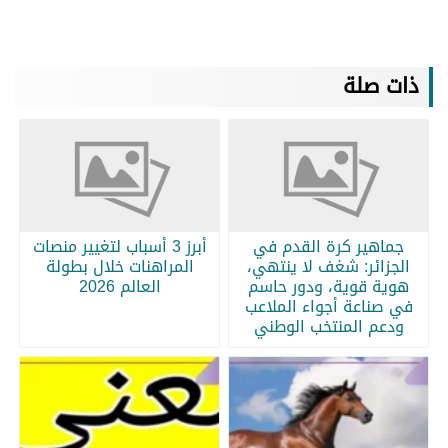
ذات صلة
جماهير كرة القدم في
أبرز 3 أسباب لتغيير منصات
الجزائر: شغف لا ينتهي،
المراهنات خلال بطولة
هوية قوية، ودور حاسم
العالم 2026
في صناعة أجواء الملاعب
ودعم المنتخب الوطني