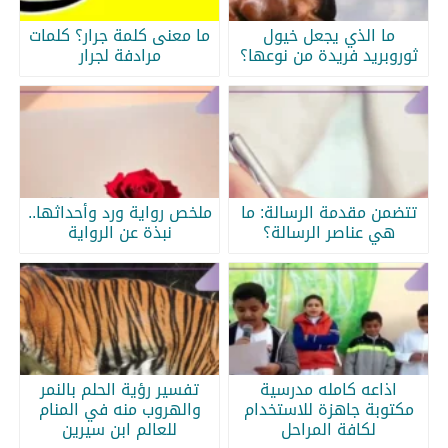
ما الذي يجعل خيول
ما معنى كلمة جرار؟ كلمات
ثوروبريد فريدة من نوعها؟
مرادفة لجرار
تتضمن مقدمة الرسالة: ما
ملخص رواية ورد وأحداثها..
هي عناصر الرسالة؟
نبذة عن الرواية
اذاعه كامله مدرسية
تفسير رؤية الحلم بالنمر
مكتوبة جاهزة للاستخدام
والهروب منه في المنام
لكافة المراحل
للعالم ابن سيرين