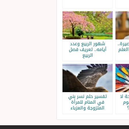
يرة..
شهور الربيع وعدد
لعلم
أيامه.. تعريف فصل
الربيع
 لا
تفسير حلم نسر بني
وم
في المنام للمرأة
المتزوجة والعزباء