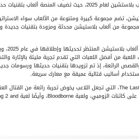
ب بتقنيات حديثة ومبتكرة مع بداية كل عام.
تيشن، تضم مجموعة كبيرة ومتنوعة من الألعاب سواء الاستراتيج
ن عام 2025 سيأتي بمجموعة من ألعاب بلاستيشن محدثة ومزودة بتقنيات جد
F، حيث تعد تلك اللعبة من أفضل اللعبات التي تقدم تجربة مليئة بالإثار
والقصص الرائعة، إذ تم تزويدها بتقنيات حديثها ورسومات جديد
تخدام أساليب قتالية عميقة مع معارك سريعة.
بالإضافة إلى لعبة The Last of Us Part II، التي تجعل اللاعب يخوض تجربة رائعة 
والأساليب القتالية القوية ل