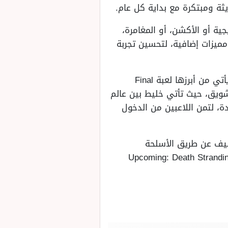
ية أو الأكشن، أو المغامرة،
يدة ومميزات إضافية، لتحسين تجربة
وفي هذا الصدد سنشارك أفضل ألعاب بلاستيشن المنتظر تحديثها وإطلاقها في عام 2025، ويأتي من أبرزها لعبة Final
ة والتشويق، حيث تأتي خليط بين عالم
ة، لتمن اللاعبين من الدخول
من القتال العنيف عن طريق الأسلحة
لقضاء على كائنات الزومبي، ولعبة Bloodborne، وأيضًا لعبة Upcoming: Death Stranding 2 and