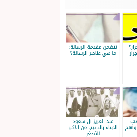
ار؟
تتضمن مقدمة الرسالة:
رار
ما هي عناصر الرسالة؟
صف
عبد العزيز آل سعود
وأهم
الابناء بالترتيب من الأكبر
للأصغر