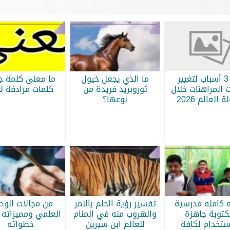
أبرز 3 أسباب لتغيير
ما الذي يجعل خيول
ما معنى كلمة جر
 المراهنات خلال
ثوروبريد فريدة من
كلمات مرادفة لج
 العالم 2026
نوعها؟
ه كامله مدرسية
تفسير رؤية الحلم بالنمر
من مجالات الو
كتوبة جاهزة
والهروب منه في المنام
العلمي ومميزاته 
ستخدام لكافة
للعالم ابن سيرين
خطواته