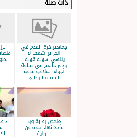
ذات صلة
جماهير كرة القدم في
الجزائر: شغف لا
منصات
ينتهي، هوية قوية،
بطولة
ودور حاسم في صناعة
أجواء الملاعب ودعم
المنتخب الوطني
ملخص رواية ورد
اذاع
وأحداثها.. نبذة عن
م
الرواية
للا