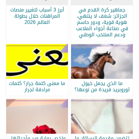
جماهير كرة القدم في
أبرز 3 أسباب لتغيير منصات
الجزائر: شغف لا ينتهي،
المراهنات خلال بطولة
هوية قوية، ودور حاسم
العالم 2026
في صناعة أجواء الملاعب
ودعم المنتخب الوطني
ما الذي يجعل خيول
ما معنى كلمة جرار؟ كلمات
ثوروبريد فريدة من نوعها؟
مرادفة لجرار
تتضمن مقدمة الرسالة: ما
ملخص رواية ورد وأحداثها..