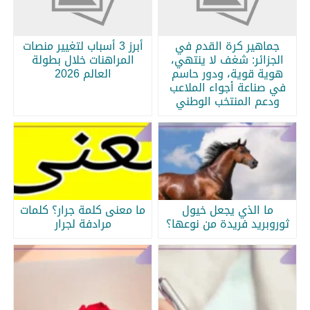
جماهير كرة القدم في
أبرز 3 أسباب لتغيير منصات
الجزائر: شغف لا ينتهي،
المراهنات خلال بطولة
هوية قوية، ودور حاسم
العالم 2026
في صناعة أجواء الملاعب
ودعم المنتخب الوطني
ما الذي يجعل خيول
ما معنى كلمة جرار؟ كلمات
ثوروبريد فريدة من نوعها؟
مرادفة لجرار