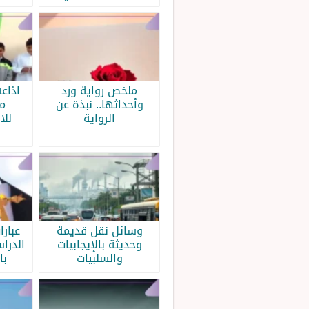
ملخص رواية ورد
اذاع
وأحداثها.. نبذة عن
م
الرواية
للا
وسائل نقل قديمة
عبار
وحديثة بالإيجابيات
الدرا
والسلبيات
با