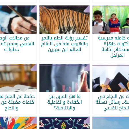
ه كامله مدرسية
تفسير رؤية الحلم بالنمر
من مجالات الو
كتوبة جاهزة
والهروب منه في المنام
العلمي ومميزاته 
ستخدام لكافة
للعالم ابن سيرين
خطواته
المراحل
ات عن النجاح في
ما هو الفرق بين
حكمة عن العلم قص
سة.. رسائل تهنئة
الكفاءة والفاعلية
كلمات مضيئة عن ا
لنجاح لنفسي
والانتاجية؟
والنجاح