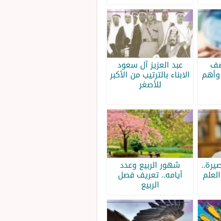
صف
عبد العزيز آل سعود
وأهم
الابناء بالترتيب من الأكبر
للأصغر
يرة..
شهور الربيع وعدد
لعلم
أيامه.. تعريف فصل
الربيع