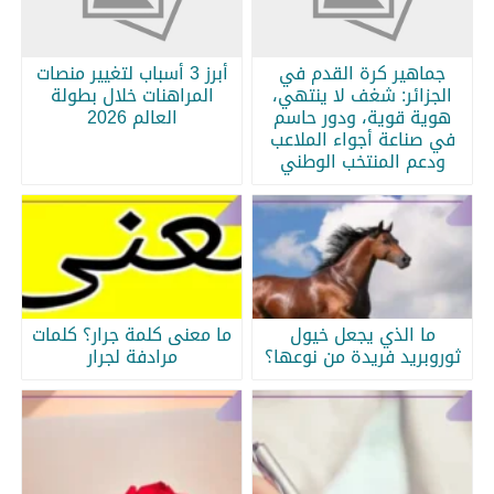
جماهير كرة القدم في
أبرز 3 أسباب لتغيير منصات
الجزائر: شغف لا ينتهي،
المراهنات خلال بطولة
هوية قوية، ودور حاسم
العالم 2026
في صناعة أجواء الملاعب
ودعم المنتخب الوطني
ما الذي يجعل خيول
ما معنى كلمة جرار؟ كلمات
ثوروبريد فريدة من نوعها؟
مرادفة لجرار