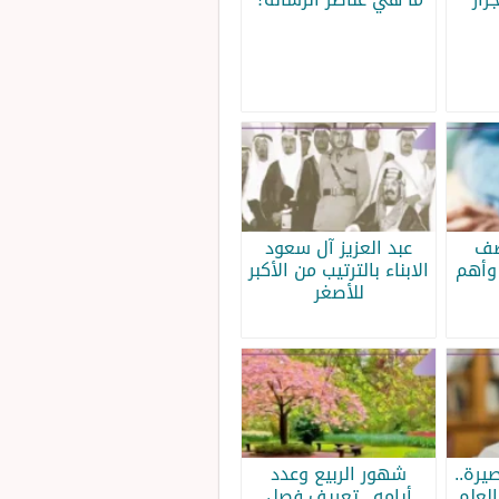
صف
عبد العزيز آل سعود
وأهم
الابناء بالترتيب من الأكبر
للأصغر
يرة..
شهور الربيع وعدد
لعلم
أيامه.. تعريف فصل