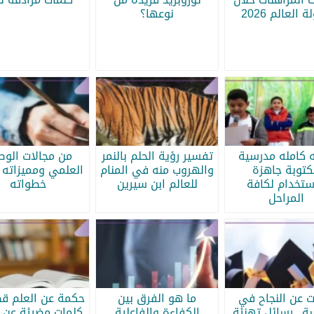
 العالم 2026
نوعها؟
ه كامله مدرسية
تفسير رؤية الحلم بالنمر
من مجالات الو
كتوبة جاهزة
والهروب منه في المنام
العلمي ومميزاته 
ستخدام لكافة
للعالم ابن سيرين
خطواته
المراحل
ات عن النجاح في
ما هو الفرق بين
حكمة عن العلم قص
سة.. رسائل تهنئة
الكفاءة والفاعلية
كلمات مضيئة عن ا