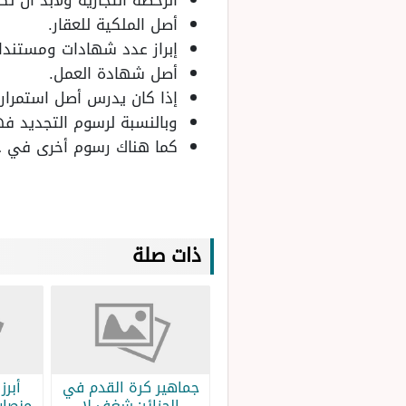
أصل الملكية للعقار.
إبراز عدد شهادات ومستندات 
أصل شهادة العمل.
إذا كان يدرس أصل استمراري
وبالنسبة لرسوم التجديد فهي 170 د
كما هناك رسوم أخرى في جميع الحالات وهي 150 درهم 
ذات صلة
جماهير كرة القدم في
الجزائر: شغف لا
منصات