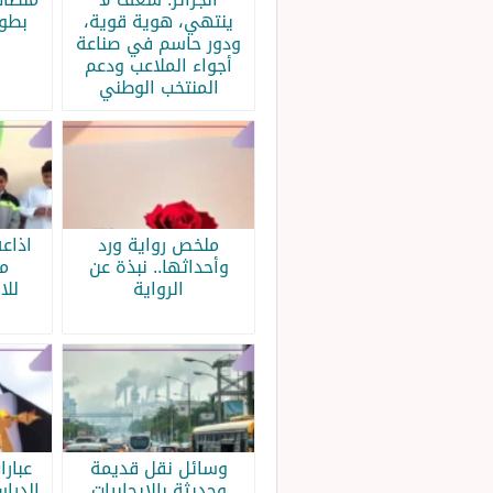
ينتهي، هوية قوية،
بطولة
ودور حاسم في صناعة
أجواء الملاعب ودعم
المنتخب الوطني
ملخص رواية ورد
اذاع
وأحداثها.. نبذة عن
م
الرواية
للا
وسائل نقل قديمة
عبار
وحديثة بالإيجابيات
الدرا