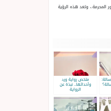
ر المحرمة.، وتعد هذه الرؤية
الة:
ملخص رواية ورد
الة؟
وأحداثها.. نبذة عن
الرواية