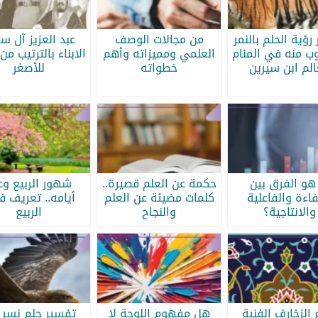
رؤية الحلم بالنمر
من مجالات الوصف
عبد العزيز آل س
ب منه في المنام
العلمي ومميزاته وأهم
الابناء بالترتيب من 
الم ابن سيرين
خطواته
للأصغر
هو الفرق بين
حكمة عن العلم قصيرة..
شهور الربيع وع
فاءة والفاعلية
كلمات مضيئة عن العلم
أيامه.. تعريف 
والانتاجية؟
والنجاح
الربيع
 الزخارف الفنية
هل مفهوم اللوحة لا
تفسير حلم نسر 