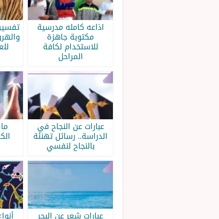
اذاعه كامله مدرسية
تفسير 
مكتوبة جاهزة
والهرو
للاستخدام لكافة
للع
المراحل
عبارات عن النجاح في
ما 
الدراسة.. رسائل تهنئة
الك
بالنجاح لنفسي
عبارات شعر عن البحر
أنواع