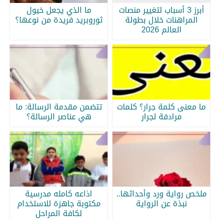
أبرز 3 أسباب لتغيير منصات
ما الذي يجعل خيول
المراهنات خلال بطولة
ثوروبريد فريدة من نوعها؟
العالم 2026
ما معنى كلمة جرار؟ كلمات
تتضمن مقدمة الرسالة: ما
مرادفة لجرار
هي عناصر الرسالة؟
ملخص رواية ورد وأحداثها..
اذاعه كامله مدرسية
نبذة عن الرواية
مكتوبة جاهزة للاستخدام
لكافة المراحل