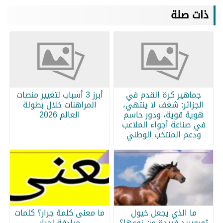
ذات صلة
جماهير كرة القدم في
أبرز 3 أسباب لتغيير منصات
الجزائر: شغف لا ينتهي،
المراهنات خلال بطولة
هوية قوية، ودور حاسم
العالم 2026
في صناعة أجواء الملاعب
ودعم المنتخب الوطني
ما الذي يجعل خيول
ما معنى كلمة جرار؟ كلمات
ثوروبريد فريدة من نوعها؟
مرادفة لجرار