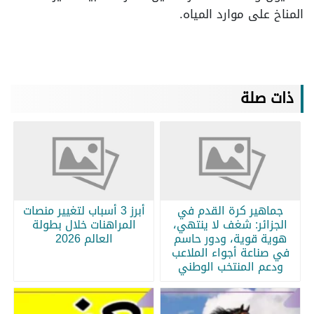
المناخ على موارد المياه.
ذات صلة
جماهير كرة القدم في
أبرز 3 أسباب لتغيير منصات
الجزائر: شغف لا ينتهي،
المراهنات خلال بطولة
هوية قوية، ودور حاسم
العالم 2026
في صناعة أجواء الملاعب
ودعم المنتخب الوطني