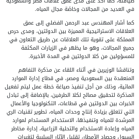
ضيافته، كما أكد على مدى عمق علاقات مصر والسعودية
في العديد من المجالات وخاصًة مجال المياه.
كما أشار المهندس عبد الرحمن الفضلي إلى عمق
العلاقات الاستراتيجية المميزة بين الدولتين، ومدى حرص
المملكة على تقوية تلك العلاقات عن طريق التعاون في
جميع المجالات، وهو ما يظهر في الزيارات المكثفة
للمسؤولين من كلا الدولتين في المدة الأخيرة.
وتناقشا الوزيرين في أثناء اللقاء عن مذكرة التفاهم
المنعقدة بين السعودية ومصر، في قطاع إدارة الموارد
المائية، وذلك من أجل تنفيذ صياغة خطة عمل ليتم تفعيل
المذكرة لتحقيق مصالح لكلا الطرفين، بالإضافة إلى تبادل
الخبرات بين الدولتين في قطاعات، التكنولوجيا والأعمال
التي تتعلق بزيادة إنتاج وحدات المياه، تطوير تقنيات الري
المرشدة للمياه وتنفيذها، الاستخدام المستدام لموارد
المياه وإعادة الاستخدام والتحلية الزراعية، إدارة مخاطر
السيول وحصاد الأمطار، تقليل الآثار السلبية لتغيرات