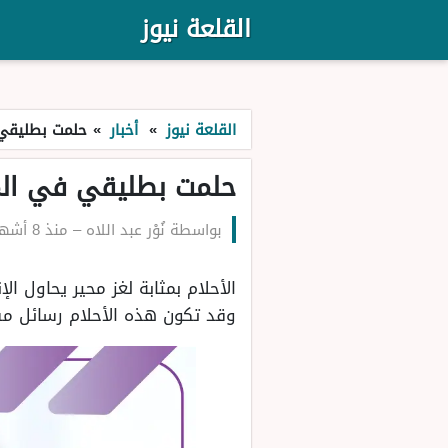
القلعة نيوز
القلعة نيوز
»
أخبار
»
حلمت بطليقي 
حلمت بطليقي في المن
بواسطة
نُوْر عبد اللاه
–
منذ 8 أشهر
الأحلام بمثابة لغز محير يحاول ا
وقد تكون هذه الأحلام رسائل مش