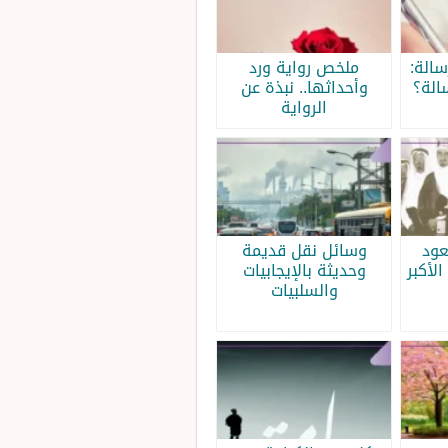
الة:
ملخص رواية ورد
الة؟
وأحداثها.. نبذة عن
الرواية
عود
وسائل نقل قديمة
الأكبر
وحديثة بالإيجابيات
والسلبيات