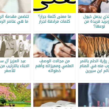
لذي يجعل خيول
ما معنى كلمة جرار؟
تتضمن مقدمة الرس
بريد فريدة من
كلمات مرادفة لجرار
ما هي عناصر الرس
نوعها؟
رؤية الحلم بالنمر
من مجالات الوصف
عبد العزيز آل س
ب منه في المنام
العلمي ومميزاته وأهم
الابناء بالترتيب من 
الم ابن سيرين
خطواته
للأصغر