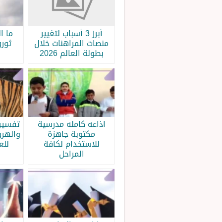
أبرز 3 أسباب لتغيير
ما ا
منصات المراهنات خلال
ثورو
بطولة العالم 2026
اذاعه كامله مدرسية
تفسير 
مكتوبة جاهزة
والهرو
للاستخدام لكافة
للع
المراحل