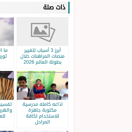
ذات صلة
أبرز 3 أسباب لتغيير
ما ا
منصات المراهنات خلال
ثورو
بطولة العالم 2026
اذاعه كامله مدرسية
تفسير 
مكتوبة جاهزة
والهرو
للاستخدام لكافة
للع
المراحل