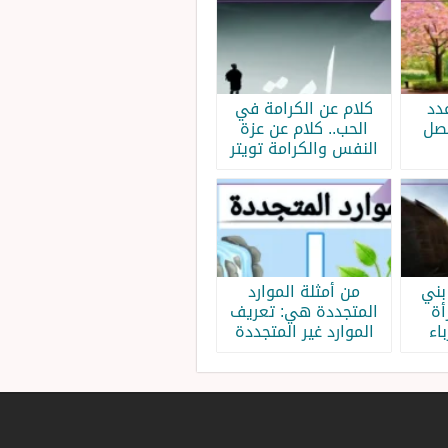
دد
كلام عن الكرامة في
فصل
الحب.. كلام عن عزة
النفس والكرامة تويتر
بني
من أمثلة الموارد
أة
المتجددة هي: تعريف
اء
الموارد غير المتجددة