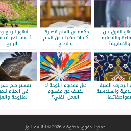
هو الفرق بين
حكمة عن العلم قصيرة..
شهور الربيع وع
فاءة والفاعلية
كلمات مضيئة عن العلم
أيامه.. تعريف 
والانتاجية؟
والنجاح
الربيع
 الزخارف الفنية
هل مفهوم اللوحة لا
تفسير حلم نسر 
لامية والهندسية
يختلف عن مفهوم
في المنام للمر
مواصفاتها
العمل الفني؟
المتزوجة والعزب
جميع الحقوق محفوظة 2026 © القلعة نيوز