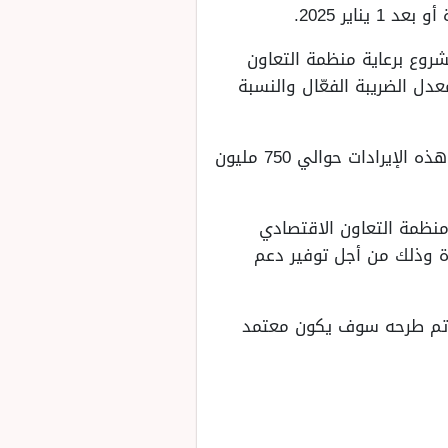
شروع برعاية منظمة التعاون
ل الضريبة الفعّال والنسبة
علاوة على أنه سوف يتم تطبيقه على الشركات التي تحقق إيرادات عالمية موحدة وتبلغ نسبة هذه الإيرادات حوالي 750 مليون
نظمة التعاون الاقتصادي
دة وذلك من أجل توفير دعم
شطة البحث والتطوير (R&D)، كما الحافز الذي تم طرحه سوف يكون معتمد