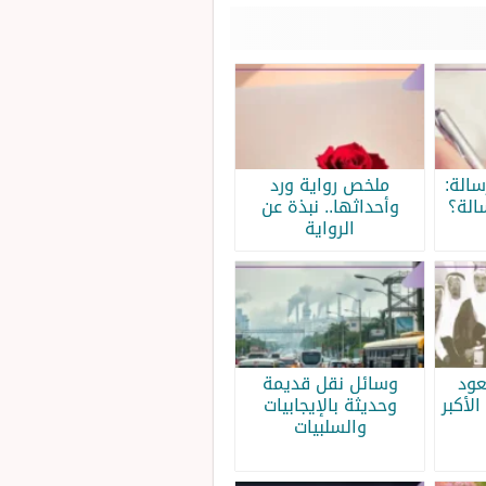
الة:
ملخص رواية ورد
الة؟
وأحداثها.. نبذة عن
الرواية
عود
وسائل نقل قديمة
الأكبر
وحديثة بالإيجابيات
والسلبيات