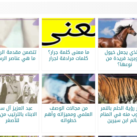
لذي يجعل خيول
ما معنى كلمة جرار؟
تتضمن مقدمة الرس
بريد فريدة من
كلمات مرادفة لجرار
ما هي عناصر الرس
نوعها؟
رؤية الحلم بالنمر
من مجالات الوصف
عبد العزيز آل س
ب منه في المنام
العلمي ومميزاته وأهم
الابناء بالترتيب من 
الم ابن سيرين
خطواته
للأصغر