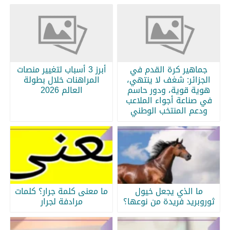
جماهير كرة القدم في
أبرز 3 أسباب لتغيير منصات
الجزائر: شغف لا ينتهي،
المراهنات خلال بطولة
هوية قوية، ودور حاسم
العالم 2026
في صناعة أجواء الملاعب
ودعم المنتخب الوطني
ما الذي يجعل خيول
ما معنى كلمة جرار؟ كلمات
ثوروبريد فريدة من نوعها؟
مرادفة لجرار