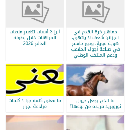
جماهير كرة القدم في
أبرز 3 أسباب لتغيير منصات
الجزائر: شغف لا ينتهي،
المراهنات خلال بطولة
هوية قوية، ودور حاسم
العالم 2026
في صناعة أجواء الملاعب
ودعم المنتخب الوطني
ما الذي يجعل خيول
ما معنى كلمة جرار؟ كلمات
ثوروبريد فريدة من نوعها؟
مرادفة لجرار