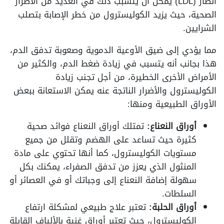
الضار (LDL) يمكن أن يتسبب ذلك في العديد من الأضرار
الصحية، حيث يزيد الكوليسترول من خطر الإصابة بتصلب
الشرايين.
مما يؤدي إلى ضيق الأوعية الدموية وصعوبة تدفق الدم،
هذا بجانب أنه يتسبب في زيادة ضغط الدم، والكثير من
الأمراض الأخرى الخطيرة، من أجل تجنب زيادة
الكوليسترول والأضرار الناتجة عنه يمكن الاستعانة ببعض
الأوراق الطبيعية ومنها:
أوراق النعناع:
تمتلك أوراق النعناع فوائد صحية
كثيرة حيث تساعد على الهضم وتقلل من جميع
مستويات الكوليسترول، كما أنها تحتوي على مادة
المنثول الذي يعزز من تدفق الصفراء، يمكنك بكل
سهولة إضافة النعناع إلى وجباتك أو في العصائر أو
السلطات.
أوراق الحلبة:
تعتبر علاج طبيعي لمشكلة ارتفاع
الكوليسترول، حيث تعتبر أوراق غنية بالألياف القابلة