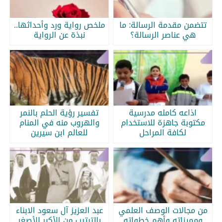
تتضمن مقدمة الرسالة: ما
ملخص رواية ورد وأحداثها..
هي عناصر الرسالة؟
نبذة عن الرواية
اذاعه كامله مدرسية
تفسير رؤية الحلم بالنمر
مكتوبة جاهزة للاستخدام
والهروب منه في المنام
لكافة المراحل
للعالم ابن سيرين
من مجالات الوصف العلمي
عبد العزيز آل سعود الابناء
ومميزاته وأهم خطواته
بالترتيب من الأكبر للأصغر