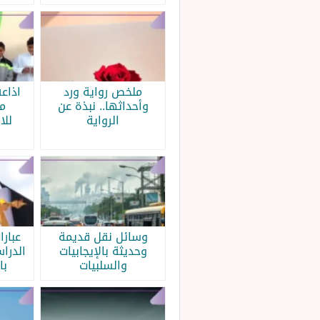
ملخص رواية ورد
اذاع
وأحداثها.. نبذة عن
م
الرواية
للا
وسائل نقل قديمة
عبار
وحديثة بالإيجابيات
الدرا
والسلبيات
با