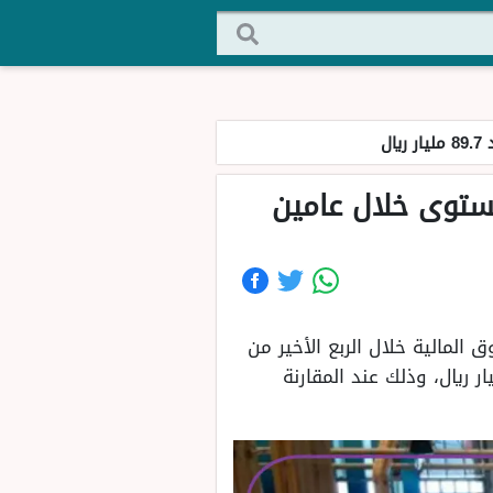
ل
مستوى خلال عامين
لمالية خلال الربع الأخير من
 سجلت حوالي 47.1 مليار ريال سعودي، حيث يشكل نسبة 111%، ليصبح 89.7 مليار ريال، وذلك عند المقارنة