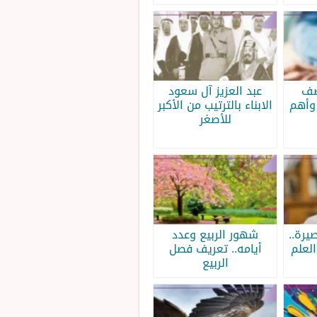
صف
عبد العزيز آل سعود
وأهم
الابناء بالترتيب من الأكبر
للأصغر
يرة..
شهور الربيع وعدد
لعلم
أيامه.. تعريف فصل
الربيع