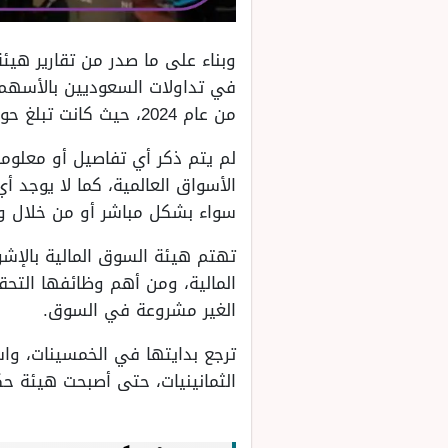
وبناء على ما صدر من تقارير هيئ
من عام 2024، حيث كانت تبلغ حوالي 58.6 مليار ريال.
لم يتم ذكر أي تفاصيل أو معلوما
الأسواق العالمية، كما لا يوجد 
سواء بشكل مباشر أو من خلال و
تهتم هيئة السوق المالية بالإشر
المالية، ومن أهم وظائفها التح
الغير مشروعة في السوق.
ترجع بدايتها في الخمسينات، و
الثمانينيات، حتى أصبحت هيئة حك