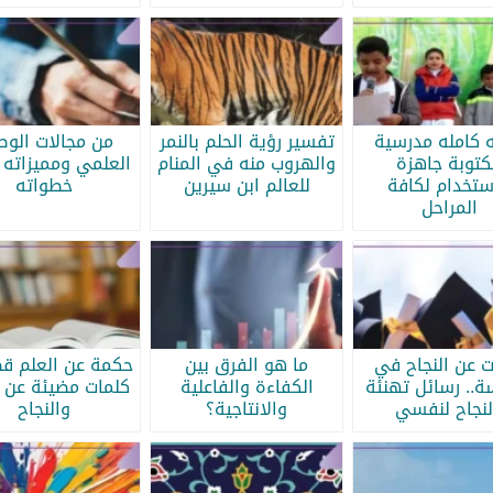
ه كامله مدرسية
تفسير رؤية الحلم بالنمر
من مجالات الو
كتوبة جاهزة
والهروب منه في المنام
العلمي ومميزاته 
ستخدام لكافة
للعالم ابن سيرين
خطواته
المراحل
ات عن النجاح في
ما هو الفرق بين
حكمة عن العلم قص
سة.. رسائل تهنئة
الكفاءة والفاعلية
كلمات مضيئة عن ا
لنجاح لنفسي
والانتاجية؟
والنجاح