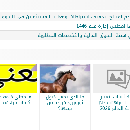
دم اقتراح لتخفيف اشتراطات ومعايير المستثمرين في السوق ا
 لمجلس إدارة علم 1446
 هيئة السوق المالية والتخصصات المطلوبة
أبرز 3 أسباب لتغيير
ما الذي يجعل خيول
ما معنى كلمة جر
 المراهنات خلال
ثوروبريد فريدة من
كلمات مرادفة لج
 العالم 2026
نوعها؟