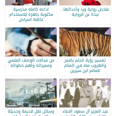
ملخص رواية ورد وأحداثها..
اذاعه كامله مدرسية
نبذة عن الرواية
مكتوبة جاهزة للاستخدام
لكافة المراحل
تفسير رؤية الحلم بالنمر
من مجالات الوصف العلمي
والهروب منه في المنام
ومميزاته وأهم خطواته
للعالم ابن سيرين
عبد العزيز آل سعود الابناء
وسائل نقل قديمة وحديثة