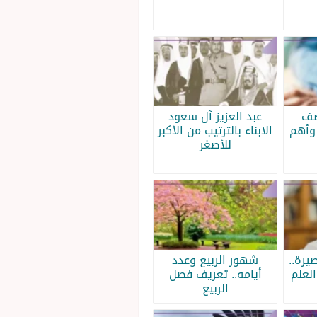
صف
عبد العزيز آل سعود
وأهم
الابناء بالترتيب من الأكبر
للأصغر
يرة..
شهور الربيع وعدد
لعلم
أيامه.. تعريف فصل
الربيع