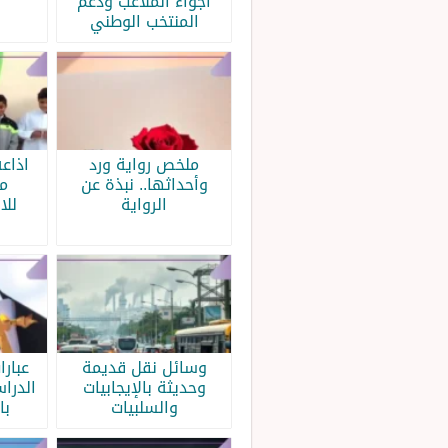
أجواء الملاعب ودعم
المنتخب الوطني
ملخص رواية ورد
اذاع
وأحداثها.. نبذة عن
م
الرواية
للا
وسائل نقل قديمة
عبار
وحديثة بالإيجابيات
الدرا
والسلبيات
با