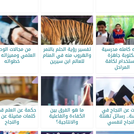
ه كامله مدرسية
تفسير رؤية الحلم بالنمر
من مجالات الو
كتوبة جاهزة
والهروب منه في المنام
العلمي ومميزاته 
ستخدام لكافة
للعالم ابن سيرين
خطواته
المراحل
ات عن النجاح في
ما هو الفرق بين
حكمة عن العلم قص
سة.. رسائل تهنئة
الكفاءة والفاعلية
كلمات مضيئة عن ا
لنجاح لنفسي
والانتاجية؟
والنجاح