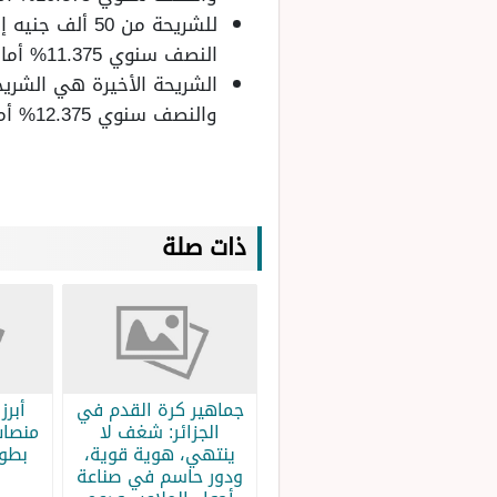
النصف سنوي 11.375% أما السنوي 11.5%.
والنصف سنوي 12.375% أما العائد السنوي 12.50%.
ذات صلة
جماهير كرة القدم في
الجزائر: شغف لا
منصات
ينتهي، هوية قوية،
بطولة
ودور حاسم في صناعة