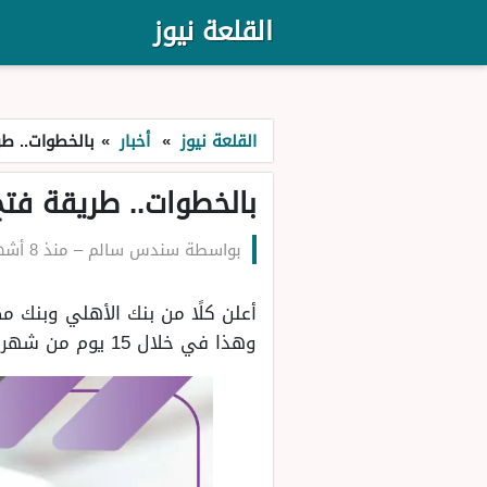
القلعة نيوز
القلعة نيوز
»
أخبار
»
بالخطوات.. طر
بالخطوات.. طريقة فتح
بواسطة
سندس سالم
–
منذ 8 أشهر
أعلن كلًا من بنك الأهلي وبنك م
وهذا في خلال 15 يوم من شهر ديسمبر، وذلك في إطار التسهيل على المواطنين.