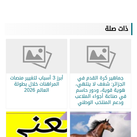
ذات صلة
جماهير كرة القدم في
أبرز 3 أسباب لتغيير منصات
الجزائر: شغف لا ينتهي،
المراهنات خلال بطولة
هوية قوية، ودور حاسم
العالم 2026
في صناعة أجواء الملاعب
ودعم المنتخب الوطني