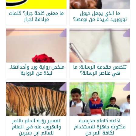
ما الذي يجعل خيول
ما معنى كلمة جرار؟ كلمات
ثوروبريد فريدة من نوعها؟
مرادفة لجرار
تتضمن مقدمة الرسالة: ما
ملخص رواية ورد وأحداثها..
هي عناصر الرسالة؟
نبذة عن الرواية
اذاعه كامله مدرسية
تفسير رؤية الحلم بالنمر
مكتوبة جاهزة للاستخدام
والهروب منه في المنام
لكافة المراحل
للعالم ابن سيرين