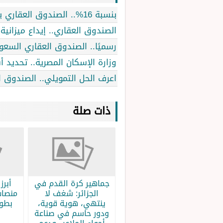
بنسبة 16%.. الصندوق العقاري يعلن ارتفاع التمويل لمستفيدي برامج الدعم السكني
الصندوق العقاري.. إيداع ميزان
رسميًا.. الصندوق العقاري السعودي يوقع 3 اتفاقيات لتفع
وزارة الإسكان المصرية.. تحديد 
اعرف الحل التمويلي.. الصندوق ا
ذات صلة
جماهير كرة القدم في
الجزائر: شغف لا
منصات
ينتهي، هوية قوية،
بطولة
ودور حاسم في صناعة