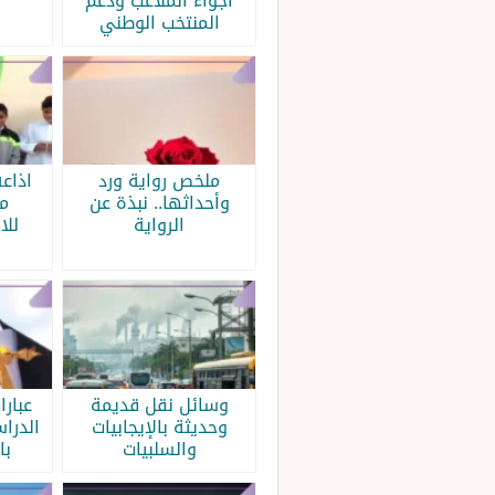
أجواء الملاعب ودعم
المنتخب الوطني
ملخص رواية ورد
اذاع
وأحداثها.. نبذة عن
م
الرواية
للا
وسائل نقل قديمة
عبار
وحديثة بالإيجابيات
الدرا
والسلبيات
با