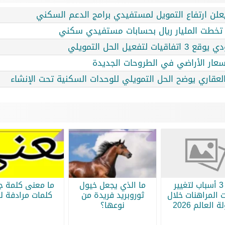
ية تخطت المليار ريال بحسابات مستفيدي سكني
يل الحل التمويلي
أسعار الأراضي في الطروحات الجديدة
لعقاري يوضح الحل التمويلي للوحدات السكنية تحت الإنشاء
أبرز 3 أسباب لتغيير
ما الذي يجعل خيول
ما معنى كلمة جر
 المراهنات خلال
ثوروبريد فريدة من
كلمات مرادفة لج
 العالم 2026
نوعها؟