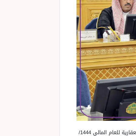
وفقًا لما نشره المجلس عبر حسابه فقد تم إصدار قرار يخص التقرير السنوي لصندوق التنمية العقارية للعام المالي 1444/