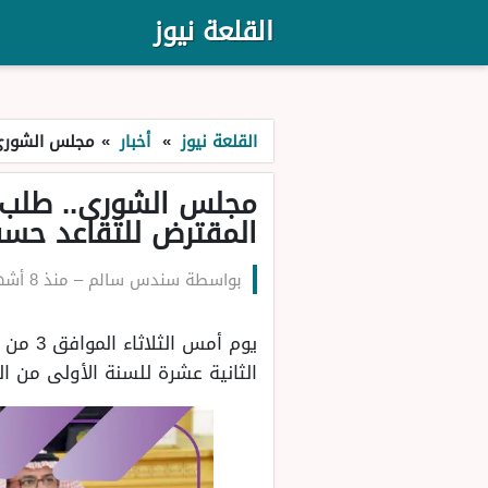
القلعة نيوز
القلعة نيوز
»
أخبار
»
مجلس الشورى.
مجلس الشورى.. طلب ر
المقترض للتقاعد حسب
بواسطة
سندس سالم
–
منذ 8 أشهر
يوم أ
الثانية عشرة للسنة الأولى من ال