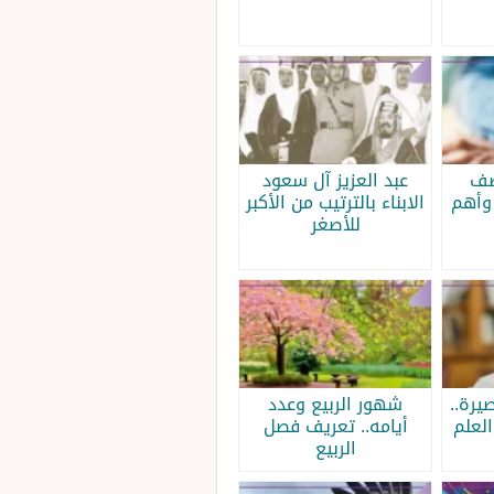
صف
عبد العزيز آل سعود
وأهم
الابناء بالترتيب من الأكبر
للأصغر
يرة..
شهور الربيع وعدد
لعلم
أيامه.. تعريف فصل
الربيع