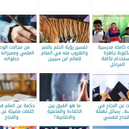
ه كامله مدرسية
تفسير رؤية الحلم بالنمر
من مجالات الو
كتوبة جاهزة
والهروب منه في المنام
العلمي ومميزاته 
ستخدام لكافة
للعالم ابن سيرين
خطواته
المراحل
ات عن النجاح في
ما هو الفرق بين
حكمة عن العلم قص
سة.. رسائل تهنئة
الكفاءة والفاعلية
كلمات مضيئة عن ا
لنجاح لنفسي
والانتاجية؟
والنجاح