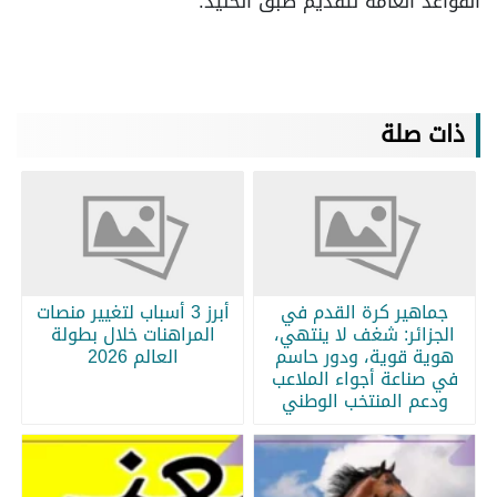
القواعد العامة لتقديم طبق الحنيذ.
ذات صلة
جماهير كرة القدم في
أبرز 3 أسباب لتغيير منصات
الجزائر: شغف لا ينتهي،
المراهنات خلال بطولة
هوية قوية، ودور حاسم
العالم 2026
في صناعة أجواء الملاعب
ودعم المنتخب الوطني