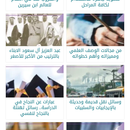
لكافة المراحل
للعالم ابن سيرين
من مجالات الوصف العلمي
عبد العزيز آل سعود الابناء
ومميزاته وأهم خطواته
بالترتيب من الأكبر للأصغر
وسائل نقل قديمة وحديثة
عبارات عن النجاح في
بالإيجابيات والسلبيات
الدراسة.. رسائل تهنئة
بالنجاح لنفسي